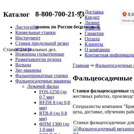
Доставка
8-800-700-21-93
Каталог
Кредит
Лизинг
звонок по России бесплатный
Листогибы
Trade-in
Кровельные станки
Гарантия
Инструмент
Оплата
Станки продольной резки
Клиенты
металла
Станки для реальных дел.
О компании
Ножницы гильотинные
Контактная информаци
Разматыватели рулона
Вальцы
Главная
⇒
Фальцеосадочные
Зиг-машины
Фальцепрокатные станки
Фальцеосадочные 
Фальцеосадочные машины
Лежачий фальц
Станки фальцеосадочные
пр
FOS-1250 (до
жестяных работах, производ
0,7 мм)
RFZH 8 (до 0,8
Специалисты компании "Брав
мм)
цеха, доставке, обучению раб
RTB-8 (до 0,8
мм)
Станки фальцеосадочные для
ФПМ 1300 (до
1,0 мм)