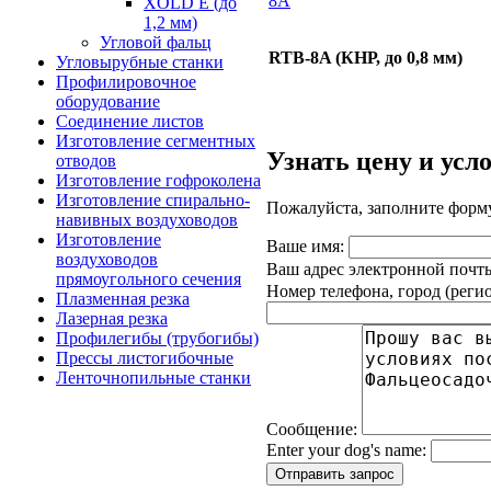
XOLD E (до
1,2 мм)
Угловой фальц
RTB-8A (КНР, до 0,8 мм)
Угловырубные станки
Профилировочное
оборудование
Соединение листов
Изготовление сегментных
Узнать цену и усл
отводов
Изготовление гофроколена
Изготовление спирально-
Пожалуйста, заполните форм
навивных воздуховодов
Изготовление
Ваше имя:
воздуховодов
Ваш адрес электронной почт
прямоугольного сечения
Hoмep телeфoна, гopoд (региo
Плазменная резка
Лазерная резка
Профилегибы (трубогибы)
Прессы листогибочные
Ленточнопильные станки
Сообщение:
Enter your dog's name: