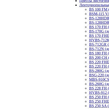
Прессы листогиб
Ленточнопильные
BS 100 FM 
BSM-115 VA
BS-128HDR 
BS-128HDRA
BS 170 FH (
BS-170G (д
BS 170 FHE
HVBS-712K 
BS-712GR (
BS-712N (д
BS 180 FH (
BS 200 CH 
BS 220 FHE
BS 220 FH (
BS-280G (д
BSG-220 (д
MBS-910CS 
BS-260G (д
BS 228 FH (
HVBS-912 (
BS 250 FH (
BS 250 FHE
BS 250 SA (