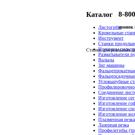
8-800
Каталог
звонок
Листогибы
Кровельные стан
Инструмент
Станки продольн
Ножницы гильот
Станки для реальных д
Разматыватели р
Вальцы
Зиг-машины
Фальцепрокатные
Фальцеосадочны
Угловырубные ст
Профилировочное
Соединение лист
Изготовление се
Изготовление го
Изготовление сп
Изготовление воз
Плазменная резка
Лазерная резка
Профилегибы (тр